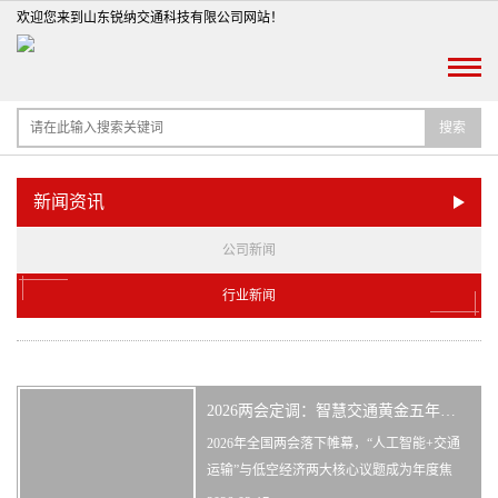
欢迎您来到山东锐纳交通科技有限公司网站！
搜索
新闻资讯
公司新闻
行业新闻
2026两会定调：智慧交通黄金五年，AI+与低空经济双轮驱动
2026年全国两会落下帷幕，“人工智能+交通
运输”与低空经济两大核心议题成为年度焦
点。政府工作报告明确提出，深化拓展“人工