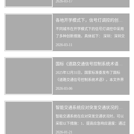
2026-03-17
智能+”，培育低空经济等新兴支柱产业 ；七
部门联合印发《“人工智能＋交通运输”的实
各地开学模式下，信号灯调控的创新之举
施意见》，锚定2027年典型场景规模化应
用、2030年建成智能综合立体交通网的目标
不同城市在开学模式下的信号灯调控中采用
，标志着我国智慧交通正式迈入
了多种创新措施，具体如下： 深圳：深圳交
警在校园周边的信号灯路口设置了行人专用
2026-03-11
相位、二次过街一次放行、行人绿波等慢行
优先方案，保障学生过街安全。对于人车交
国标《道路交通信号控制系统术语》发布
织严重的路口，将圆饼信号灯恢复为箭头红
灯，控制
2025年12月31日，国家标准委发布了国标
《道路交通信号控制系统术语》。本文件界
定了道路交通信号控制系统的常用术语和定
2026-03-06
义，包括基本术语、系统构成与分类、交叉
口与交通流、控制方式与功能、配时设计、
智能交通系统应对突发交通状况的方法
控制效益评价。适用于道路交通信号控制系
统的规划、设计、建设、运用和管理等,也适
智能交通系统在应对突发交通状况时，可以
用于道路交通信号控制领域的技术交流与···
采取以下措施：1、提高应急响应速度：通过
实时监控和数据分析，迅速启动应急预案，
2026-01-21