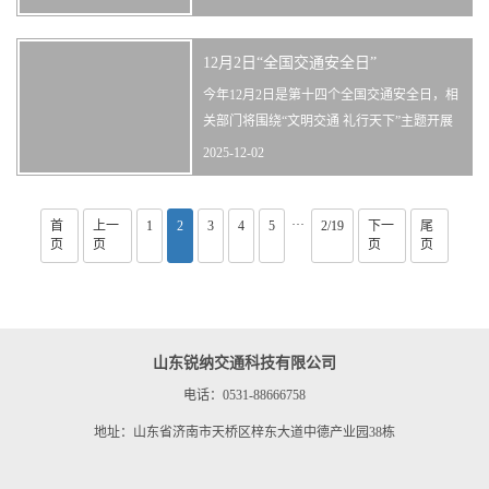
确保市民的安全出行1。2、优化资源配置：
根据实时交通状况，动态调整公共交通资
12月2日“全国交通安全日”
源，如增加公交车班次、优化线路等，以满
足突发事件期间市民的出行需求1。3、提高
今年12月2日是第十四个全国交通安全日，相
信息传递效率：实时发布突发事件信息、···
关部门将围绕“文明交通 礼行天下”主题开展
一系列活动。面对道路交通发展的新形势、
2025-12-02
新挑战，公安交管部门从机动车、电动自行
车、行人角度出发，对一些常见却容易忽视
···
首
上一
1
2
的交通细节予以提醒，推动形成文明交通共
3
4
5
2/19
下一
尾
页
页
页
页
识。机动车驾驶人——分
山东锐纳交通科技有限公司
电话：0531-88666758
地址：山东省济南市天桥区梓东大道中德产业园38栋